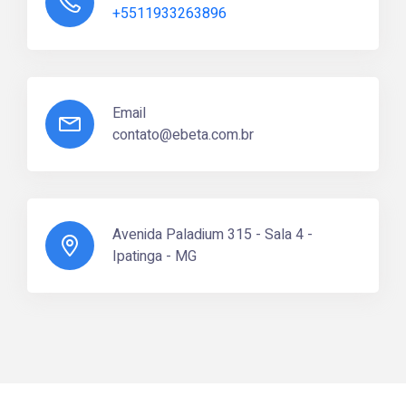
+5511933263896
Email
contato@ebeta.com.br
Avenida Paladium 315 - Sala 4 -
Ipatinga - MG